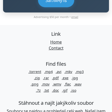
Заглянуть
Advertising $50 per month •
email
Link
Home
Contact
Find files
.torrent
.mp4
.avi
.mkv
.mp3
.zip
.rar
.pdf
.exe
.jpg
.png
.mov
.wmv
.flac
.wav
.7z
.txt
.doc
.gif
.iso
Stáhnout a najít jakýkoliv soubor
Soubory se najdou a prohledají celý web. Našel jsem