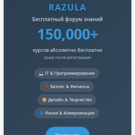
RAZULA
Бесплатный форум знаний
150,000+
курсов абсолютно бесплатно
сразу после регистрации
💻 IT & Программирование
💼 Бизнес & Финансы
🎨 Дизайн & Творчество
🗣️ Языки & Коммуникации