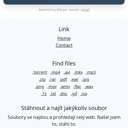
Advertising $50 per month •
email
Link
Home
Contact
Find files
.torrent
.mp4
.avi
.mkv
.mp3
.zip
.rar
.pdf
.exe
.jpg
.png
.mov
.wmv
.flac
.wav
.7z
.txt
.doc
.gif
.iso
Stáhnout a najít jakýkoliv soubor
Soubory se najdou a prohledají celý web. Našel jsem
to, stáhl to.