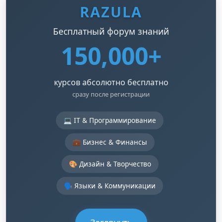
RAZULA
Бесплатный форум знаний
150,000+
курсов абсолютно бесплатно
сразу после регистрации
💻 IT & Программирование
💼 Бизнес & Финансы
🎨 Дизайн & Творчество
🗣️ Языки & Коммуникации