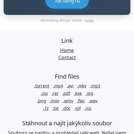
Заглянуть
Advertising $50 per month •
email
Link
Home
Contact
Find files
.torrent
.mp4
.avi
.mkv
.mp3
.zip
.rar
.pdf
.exe
.jpg
.png
.mov
.wmv
.flac
.wav
.7z
.txt
.doc
.gif
.iso
Stáhnout a najít jakýkoliv soubor
Soubory se najdou a prohledají celý web. Našel jsem