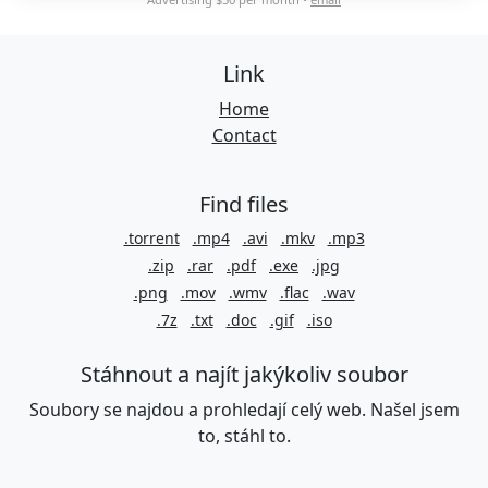
Link
Home
Contact
Find files
.torrent
.mp4
.avi
.mkv
.mp3
.zip
.rar
.pdf
.exe
.jpg
.png
.mov
.wmv
.flac
.wav
.7z
.txt
.doc
.gif
.iso
Stáhnout a najít jakýkoliv soubor
Soubory se najdou a prohledají celý web. Našel jsem
to, stáhl to.