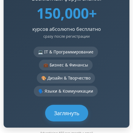
150,000+
курсов абсолютно бесплатно
сразу после регистрации
💻 IT & Программирование
💼 Бизнес & Финансы
🎨 Дизайн & Творчество
🗣️ Языки & Коммуникации
Заглянуть
Advertising $50 per month •
email