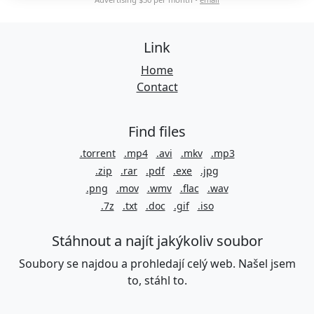
Link
Home
Contact
Find files
.torrent
.mp4
.avi
.mkv
.mp3
.zip
.rar
.pdf
.exe
.jpg
.png
.mov
.wmv
.flac
.wav
.7z
.txt
.doc
.gif
.iso
Stáhnout a najít jakýkoliv soubor
Soubory se najdou a prohledají celý web. Našel jsem
to, stáhl to.