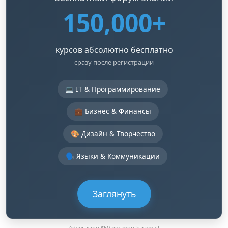
150,000+
курсов абсолютно бесплатно
сразу после регистрации
💻 IT & Программирование
💼 Бизнес & Финансы
🎨 Дизайн & Творчество
🗣️ Языки & Коммуникации
Заглянуть
Advertising $50 per month •
email