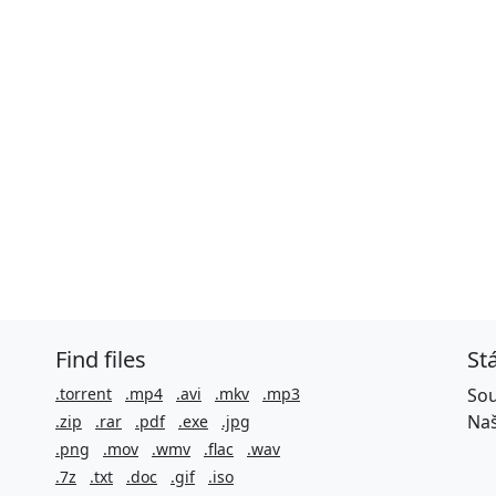
Find files
St
.torrent
.mp4
.avi
.mkv
.mp3
Sou
Naš
.zip
.rar
.pdf
.exe
.jpg
.png
.mov
.wmv
.flac
.wav
.7z
.txt
.doc
.gif
.iso