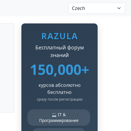
RAZULA
Бесплатный форум
знаний
150,000+
курсов абсолютно
бесплатно
сразу после регистрации
💻 IT &
Программирование