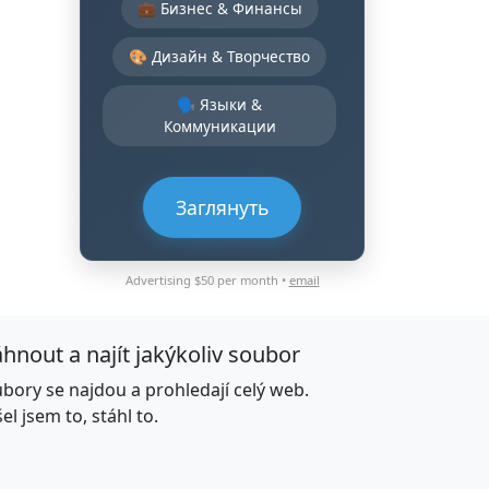
💼 Бизнес & Финансы
🎨 Дизайн & Творчество
🗣️ Языки &
Коммуникации
Заглянуть
Advertising $50 per month •
email
áhnout a najít jakýkoliv soubor
bory se najdou a prohledají celý web.
el jsem to, stáhl to.