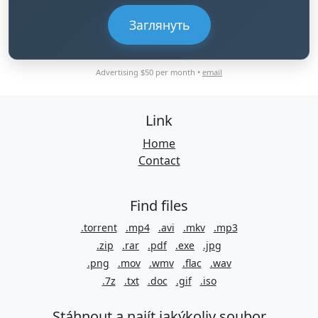
Заглянуть
Advertising $50 per month •
email
Link
Home
Contact
Find files
.torrent
.mp4
.avi
.mkv
.mp3
.zip
.rar
.pdf
.exe
.jpg
.png
.mov
.wmv
.flac
.wav
.7z
.txt
.doc
.gif
.iso
Stáhnout a najít jakýkoliv soubor