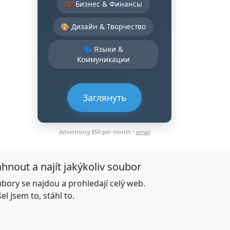
💼 Бизнес & Финансы
🎨 Дизайн & Творчество
🗣️ Языки &
Коммуникации
Заглянуть
Advertising $50 per month •
email
áhnout a najít jakýkoliv soubor
bory se najdou a prohledají celý web.
el jsem to, stáhl to.