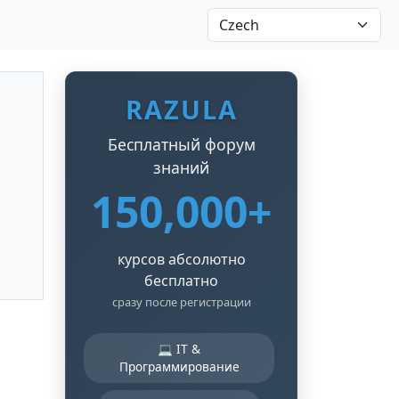
RAZULA
Бесплатный форум
знаний
150,000+
курсов абсолютно
бесплатно
сразу после регистрации
💻 IT &
Программирование