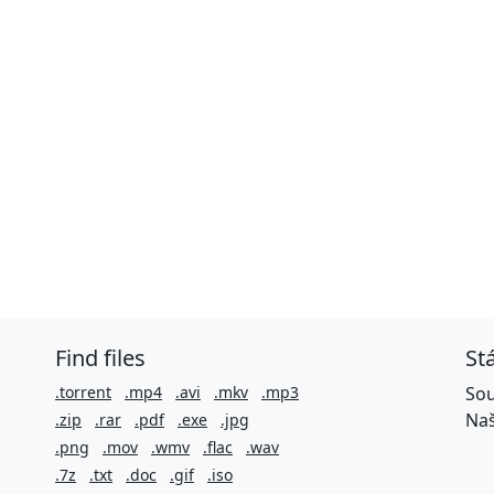
Find files
St
.torrent
.mp4
.avi
.mkv
.mp3
Sou
Naš
.zip
.rar
.pdf
.exe
.jpg
.png
.mov
.wmv
.flac
.wav
.7z
.txt
.doc
.gif
.iso