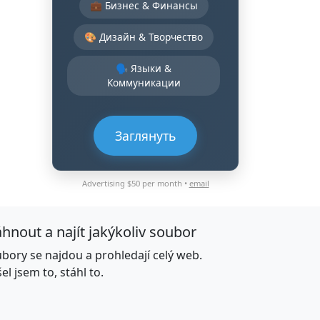
💼 Бизнес & Финансы
🎨 Дизайн & Творчество
🗣️ Языки &
Коммуникации
Заглянуть
Advertising $50 per month •
email
áhnout a najít jakýkoliv soubor
bory se najdou a prohledají celý web.
el jsem to, stáhl to.