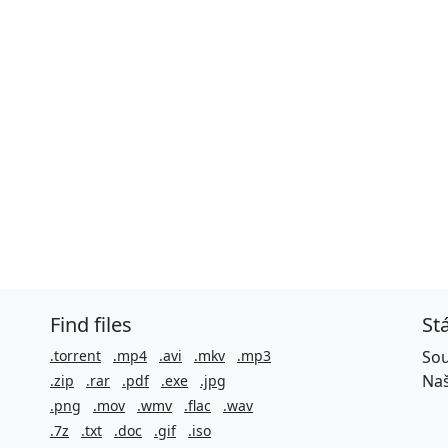
Find files
St
.torrent
.mp4
.avi
.mkv
.mp3
Sou
Naš
.zip
.rar
.pdf
.exe
.jpg
.png
.mov
.wmv
.flac
.wav
.7z
.txt
.doc
.gif
.iso