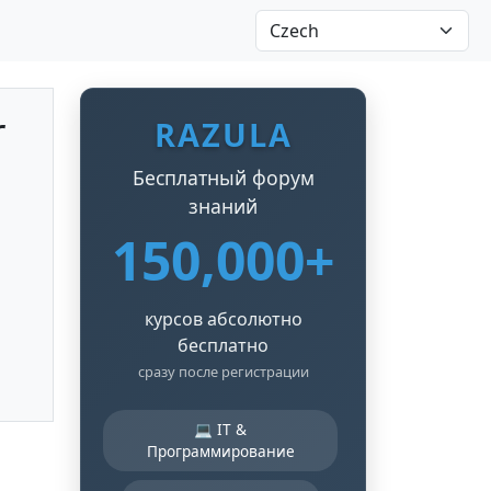
r
RAZULA
Бесплатный форум
знаний
150,000+
курсов абсолютно
бесплатно
сразу после регистрации
💻 IT &
Программирование