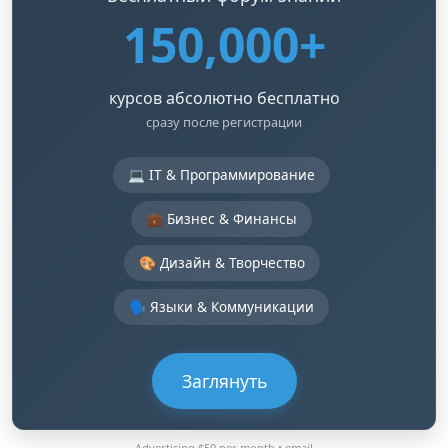
150,000+
курсов абсолютно бесплатно
сразу после регистрации
💻 IT & Программирование
💼 Бизнес & Финансы
🎨 Дизайн & Творчество
🗣️ Языки & Коммуникации
Заглянуть
Advertising $50 per month •
email