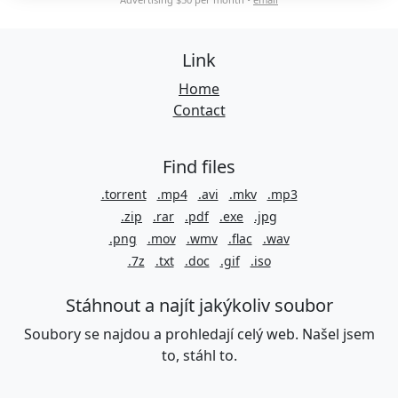
Link
Home
Contact
Find files
.torrent
.mp4
.avi
.mkv
.mp3
.zip
.rar
.pdf
.exe
.jpg
.png
.mov
.wmv
.flac
.wav
.7z
.txt
.doc
.gif
.iso
Stáhnout a najít jakýkoliv soubor
Soubory se najdou a prohledají celý web. Našel jsem
to, stáhl to.