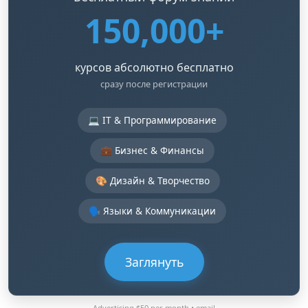
150,000+
курсов абсолютно бесплатно
сразу после регистрации
💻 IT & Программирование
💼 Бизнес & Финансы
🎨 Дизайн & Творчество
🗣️ Языки & Коммуникации
Заглянуть
Advertising $50 per month •
email