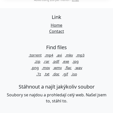
Link
Home
Contact
Find files
.torrent
.mp4
.avi
.mkv
.mp3
.zip
.rar
.pdf
.exe
.jpg
.png
.mov
.wmv
.flac
.wav
.7z
.txt
.doc
.gif
.iso
Stáhnout a najít jakýkoliv soubor
Soubory se najdou a prohledají celý web. Našel jsem
to, stáhl to.