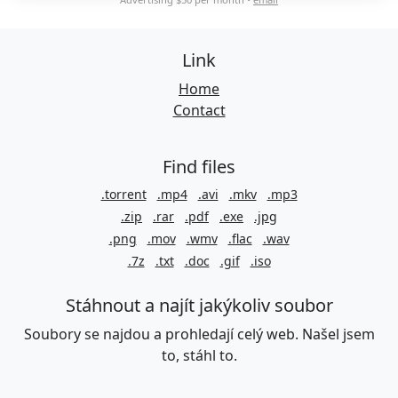
Link
Home
Contact
Find files
.torrent
.mp4
.avi
.mkv
.mp3
.zip
.rar
.pdf
.exe
.jpg
.png
.mov
.wmv
.flac
.wav
.7z
.txt
.doc
.gif
.iso
Stáhnout a najít jakýkoliv soubor
Soubory se najdou a prohledají celý web. Našel jsem
to, stáhl to.