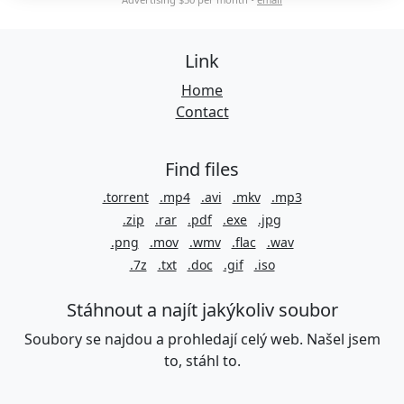
Link
Home
Contact
Find files
.torrent
.mp4
.avi
.mkv
.mp3
.zip
.rar
.pdf
.exe
.jpg
.png
.mov
.wmv
.flac
.wav
.7z
.txt
.doc
.gif
.iso
Stáhnout a najít jakýkoliv soubor
Soubory se najdou a prohledají celý web. Našel jsem
to, stáhl to.