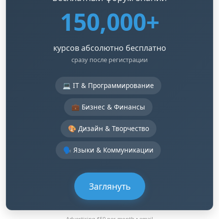
150,000+
курсов абсолютно бесплатно
сразу после регистрации
💻 IT & Программирование
💼 Бизнес & Финансы
🎨 Дизайн & Творчество
🗣️ Языки & Коммуникации
Заглянуть
Advertising $50 per month •
email